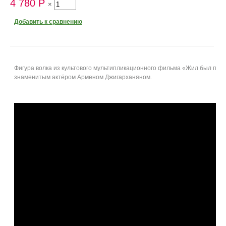
4 780
Р
×
Добавить к сравнению
Фигура волка из культового мультипликационного фильма «Жил был пёс»,
знаменитым актёром Арменом Джигарханяном.