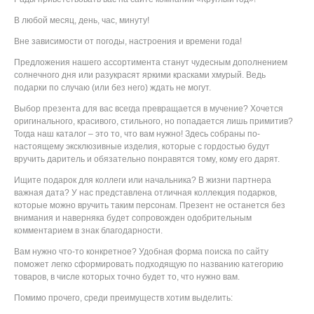
В любой месяц, день, час, минуту!
Вне зависимости от погоды, настроения и времени года!
Предложения нашего ассортимента станут чудесным дополнением
солнечного дня или разукрасят яркими красками хмурый. Ведь
подарки по случаю (или без него) ждать не могут.
Выбор презента для вас всегда превращается в мучение? Хочется
оригинального, красивого, стильного, но попадается лишь примитив?
Тогда наш каталог – это то, что вам нужно! Здесь собраны по-
настоящему эксклюзивные изделия, которые с гордостью будут
вручить даритель и обязательно понравятся тому, кому его дарят.
Ищите подарок для коллеги или начальника?
В жизни партнера
важная дата? У нас представлена отличная коллекция подарков,
которые можно вручить таким персонам. Презент не останется без
внимания и наверняка будет сопровожден одобрительным
комментарием в знак благодарности.
Вам нужно что-то конкретное?
Удобная форма поиска по сайту
поможет легко сформировать подходящую по названию категорию
товаров, в числе которых точно будет то, что нужно вам.
Помимо прочего, среди преимуществ хотим выделить: