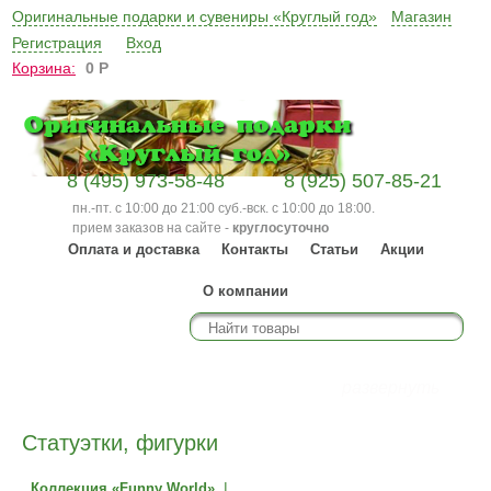
Оригинальные подарки и сувениры «Круглый год»
Магазин
Регистрация
Вход
Корзина:
0
Р
8 (495) 973-58-48
8 (925) 507-85-21
пн.-пт. с 10:00 до 21:00 суб.-вск. с 10:00 до 18:00.
прием заказов на сайте -
круглосуточно
Оплата и доставка
Контакты
Статьи
Акции
О компании
Каталог
развернуть
Статуэтки, фигурки
|
Коллекция «Funny World»