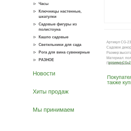
Часы
Ключницы настенные,
шкатулки
Садовые фигуры из
полистоуна
Кашпо садовые
Артикул CG-2
Светильники для сада
Садовое декор
Рога для вина сувенирные
Размер:высота
Материал: по
РАЗНОЕ
Производство:
Новости
Покупате
также ку
Хиты продаж
Мы принимаем