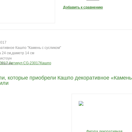
Добавить к сравнению
3017
ативное Кашпо "Камень с сусликом"
 24 см,даметр 14 см
листоун
 Россия
ли, которые приобрели Кашпо декоративное «Камень 
пили