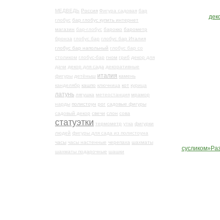
МЕДВЕДЬ
Россия
Фигура садовая
бар
глобус
бар глобус купить интернет
магазин
бар-глобус
барокко
барометр
бронза
глобус бар
глобус бар Италия
глобус бар напольный
глобус бар со
столиком
глобус-бар
гном
гриб
декор для
дачи
декор для сада
декоративные
италия
фигуры
детёныш
камень
канделябр
кашпо
ключница
кот
курица
латунь
лягушка
метеостанция
мрамор
нарды
полистоун
рог
садовые фигуры
садовый декор
свечи
слон
сова
статуэтки
термометр
утка
фигурки
людей
фигуры для сада из полистоуна
часы
часы настенные
черепаха
шахматы
шахматы подарочные
шашки