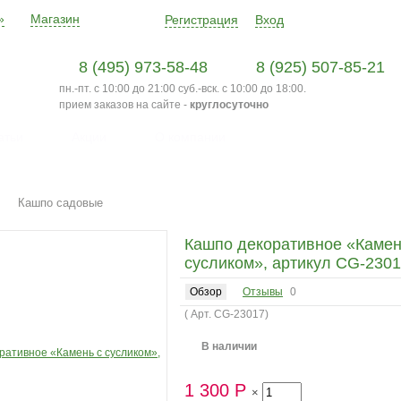
»
Магазин
Регистрация
Вход
8 (495) 973-58-48
8 (925) 507-85-21
пн.-пт. с 10:00 до 21:00 суб.-вск. с 10:00 до 18:00.
прием заказов на сайте -
круглосуточно
атьи
Акции
О компании
Кашпо садовые
Кашпо декоративное «Камен
сусликом», артикул CG-230
Обзор
Отзывы
0
( Арт.
CG-23017
)
В наличии
1 300
Р
×